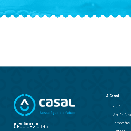
A Casal
História
Missão, Vis
Competência
Atendimento
0800.082.0195