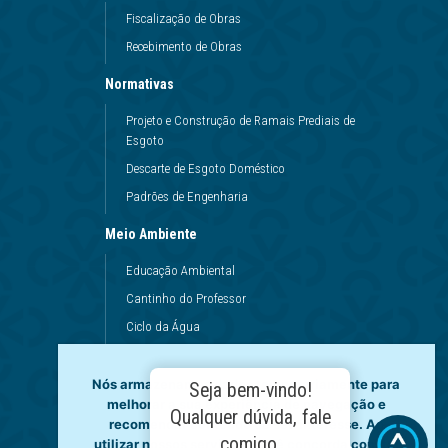
Fiscalização de Obras
Recebimento de Obras
Normativas
Projeto e Construção de Ramais Prediais de
Esgoto
Descarte de Esgoto Doméstico
Padrões de Engenharia
Meio Ambiente
Educação Ambiental
Cantinho do Professor
Ciclo da Água
Conservação da Água
Dinâmicas da Escola
Nós armazenamos dados temporariamente para
Seja bem-vindo!
melhorar a sua experiência de navegação e
Princípios de Higiene
Qualquer dúvida, fale
recomendar conteúdo de seu interesse. Ao
Utilização da Água
comigo.
utilizar nossos serviços, você concorda com tal