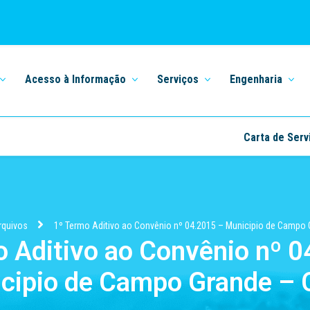
Acesso à Informação
Serviços
Engenharia
Carta de Serv
rquivos
1º Termo Aditivo ao Convênio nº 04.2015 – Municipio de Campo 
 Aditivo ao Convênio nº 
cipio de Campo Grande – 