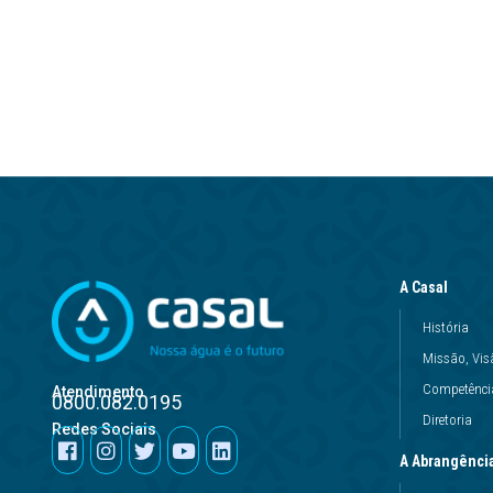
A Casal
História
Missão, Vis
Competência
Atendimento
0800.082.0195
Diretoria
Redes Sociais
A Abrangênci