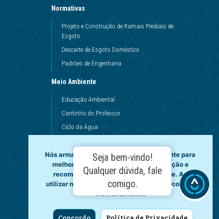
Normativas
Projeto e Construção de Ramais Prediais de
Esgoto
Descarte de Esgoto Doméstico
Padrões de Engenharia
Meio Ambiente
Educação Ambiental
Cantinho do Professor
Ciclo da Água
Conservação da Água
Dinâmicas da Escola
Nós armazenamos dados temporariamente para
Seja bem-vindo!
melhorar a sua experiência de navegação e
Princípios de Higiene
Qualquer dúvida, fale
recomendar conteúdo de seu interesse. Ao
Utilização da Água
comigo.
utilizar nossos serviços, você concorda com tal
monitoramento.
Governança
Fale Conosco
Concordo
Política de Privacidade