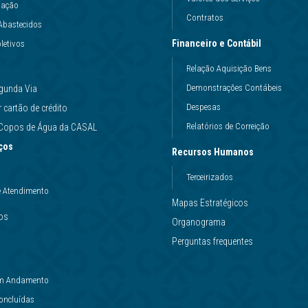
uação
Contratos
Abastecidos
Financeiro e Contábil
letivos
Relação Aquisição Bens
Demonstrações Contábeis
gunda Via
Despesas
cartão de crédito
Relatórios de Correição
e Copos de Água da CASAL
ços
Recursos Humanos
Terceirizados
e Atendimento
Mapas Estratégicos
ços
Organograma
Perguntas frequentes
 em Andamento
Concluídas