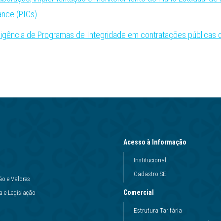
ance (PICs)
gência de Programas de Integridade em contratações públicas d
Acesso à Informação
Institucional
Cadastro SEI
ão e Valores
Comercial
 e Legislação
Estrutura Tarifária