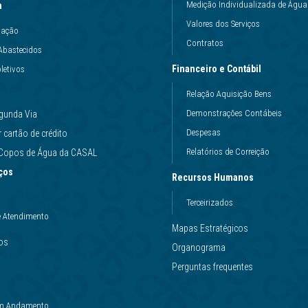
Medição Individualizada de Água
a
Valores dos Serviços
uação
Contratos
Abastecidos
Financeiro e Contábil
letivos
Relação Aquisição Bens
Demonstrações Contábeis
gunda Via
Despesas
cartão de crédito
Relatórios de Correição
e Copos de Água da CASAL
ços
Recursos Humanos
Terceirizados
e Atendimento
Mapas Estratégicos
ços
Organograma
Perguntas frequentes
 em Andamento