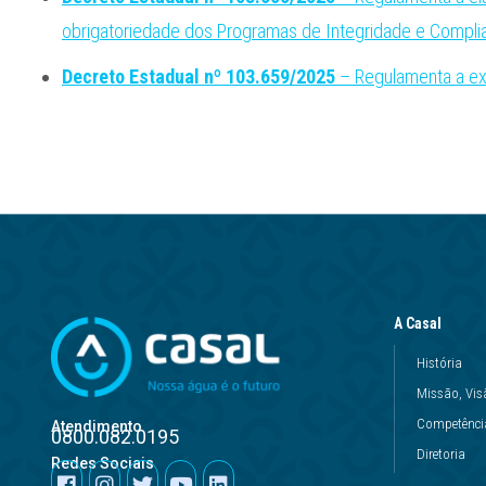
obrigatoriedade dos Programas de Integridade e Compli
Decreto Estadual nº 103.659/2025
– Regulamenta a exi
A Casal
História
Missão, Vis
Competência
Atendimento
0800.082.0195
Diretoria
Redes Sociais