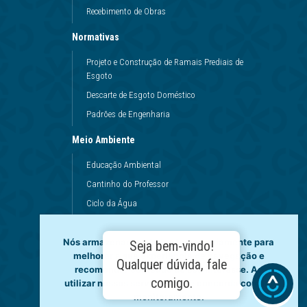
Recebimento de Obras
Normativas
Projeto e Construção de Ramais Prediais de
Esgoto
Descarte de Esgoto Doméstico
Padrões de Engenharia
Meio Ambiente
Educação Ambiental
Cantinho do Professor
Ciclo da Água
Conservação da Água
Nós armazenamos dados temporariamente para
Dinâmicas da Escola
Seja bem-vindo!
melhorar a sua experiência de navegação e
Princípios de Higiene
Qualquer dúvida, fale
recomendar conteúdo de seu interesse. Ao
Utilização da Água
comigo.
utilizar nossos serviços, você concorda com tal
monitoramento.
Governança