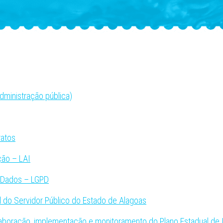
administração pública)
ratos
ção – LAI
e Dados – LGPD
l do Servidor Público do Estado de Alagoas
boração, implementação e monitoramento do Plano Estadual de I