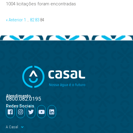
1004 licitações foram encontradas
« Anterior
1
…
82
83
84
Atendimento
0800.082.0195
Redes Sociais
A Casal