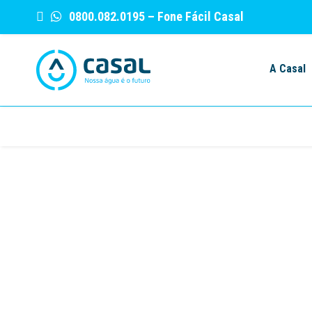
0800.082.0195
– Fone Fácil Casal
Skip
to
A Casal
content