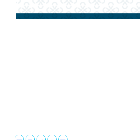
A Casal
História
Atendimento
0800.082.0195
Missão, Vis
Redes Sociais
Competência