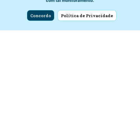
com tal monitoramento.
Inhapi: falta de energia em ETA deixa fornecimento de água
Concordo
Política de Privacidade
deficiente
25 de novembro de 2024
by
ascom
Notícias
2 min read
Uma falta de energia na estação de tratamento de água
(ETA) que atende à Inhapi afeta, desde as 5h30 desta
segunda-feira (25), o fornecimento do…
Ver mais