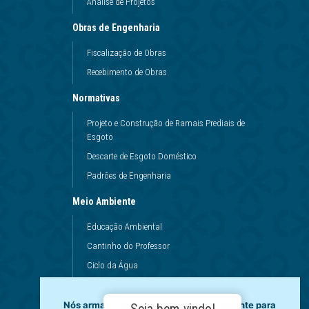
Análise de Projetos
Obras de Engenharia
Fiscalização de Obras
Recebimento de Obras
Normativas
Projeto e Construção de Ramais Prediais de
Esgoto
Descarte de Esgoto Doméstico
Padrões de Engenharia
Meio Ambiente
Educação Ambiental
Cantinho do Professor
Ciclo da Água
Conservação da Água
Dinâmicas da Escola
Nós armazenamos dados temporariamente para