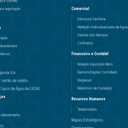
ão e Valores
Comercial
 e Legislação
Estrutura Tarifária
Medição Individualizada de Água
a
Valores dos Serviços
uação
Contratos
Abastecidos
Financeiro e Contábil
letivos
Relação Aquisição Bens
Demonstrações Contábeis
gunda Via
Despesas
cartão de crédito
Relatórios de Correição
e Copos de Água da CASAL
ços
Recursos Humanos
Terceirizados
e Atendimento
Mapas Estratégicos
ços