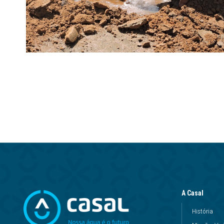
A Casal
História