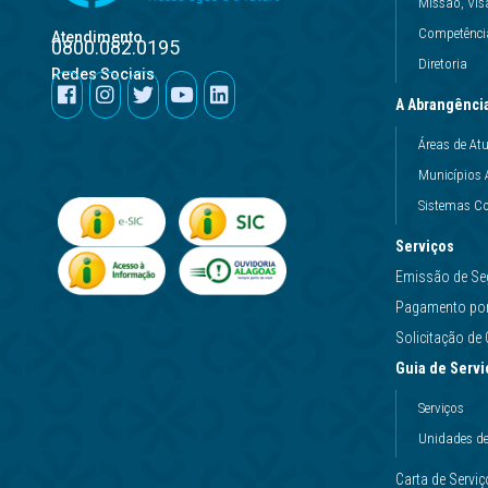
Missão, Vis
Competência
Atendimento
0800.082.0195
Diretoria
Redes Sociais
A Abrangênci
Áreas de At
Municípios 
Sistemas Co
Serviços
Emissão de Se
Pagamento por 
Solicitação d
Guia de Servi
Serviços
Unidades d
Carta de Servi