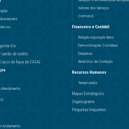
a
Valores dos Serviços
uação
Contratos
Abastecidos
Financeiro e Contábil
letivos
Relação Aquisição Bens
Demonstrações Contábeis
gunda Via
Despesas
cartão de crédito
Relatórios de Correição
e Copos de Água da CASAL
ços
Recursos Humanos
Terceirizados
e Atendimento
Mapas Estratégicos
ços
Organograma
Perguntas frequentes
 em Andamento