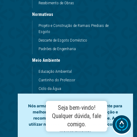
Recebimento de Obras
Normativas
Projeto e Construção de Ramais Prediais de
Esgoto
Descarte de Esgoto Doméstico
Padrões de Engenharia
Meio Ambiente
Educação Ambiental
Cantinho do Professor
Ciclo da Água
Conservação da Água
Nós armazenamos dados temporariamente para
Dinâmicas da Escola
Seja bem-vindo!
melhorar a sua experiência de navegação e
Princípios de Higiene
Qualquer dúvida, fale
recomendar conteúdo de seu interesse. Ao
Utilização da Água
comigo.
utilizar nossos serviços, você concorda com tal
monitoramento.
Governança