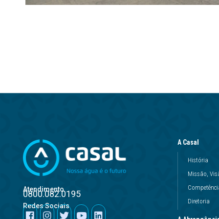
A Casal
História
Missão, Vis
Competência
Atendimento
0800.082.0195
Diretoria
Redes Sociais