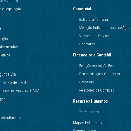
ão e Valores
Comercial
 e Legislação
Estrutura Tarifária
Medição Individualizada de Água
a
Valores dos Serviços
uação
Contratos
Abastecidos
Financeiro e Contábil
letivos
Relação Aquisição Bens
Demonstrações Contábeis
gunda Via
Despesas
cartão de crédito
Relatórios de Correição
e Copos de Água da CASAL
ços
Recursos Humanos
Terceirizados
e Atendimento
Mapas Estratégicos
ços
Organograma