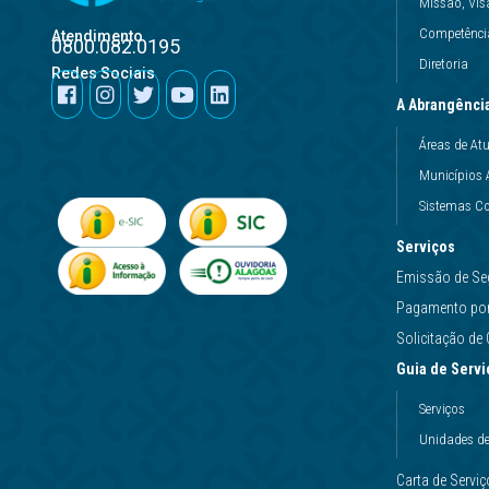
Missão, Vis
Competência
Atendimento
0800.082.0195
Diretoria
Redes Sociais
A Abrangênci
Áreas de At
Municípios 
Sistemas Co
Serviços
Emissão de Se
Pagamento por 
Solicitação d
Guia de Servi
Serviços
Unidades d
Carta de Servi