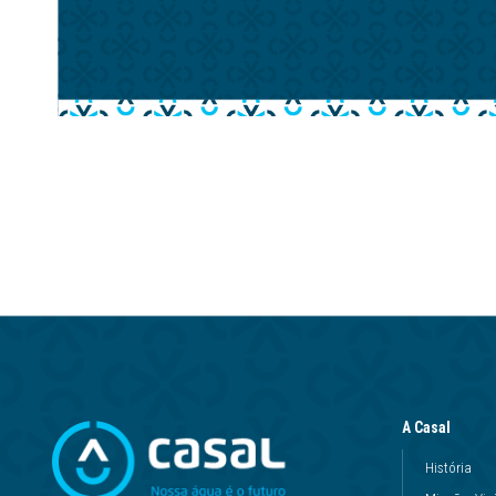
A Casal
História