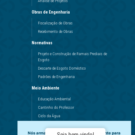
Análise de Projetos
Obras de Engenharia
Fiscalização de Obras
Recebimento de Obras
Normativas
Projeto e Construção de Ramais Prediais de
Esgoto
Descarte de Esgoto Doméstico
Padrões de Engenharia
Meio Ambiente
Educação Ambiental
Cantinho do Professor
Ciclo da Água
Conservação da Água
Dinâmicas da Escola
Nós armazenamos dados temporariamente para
Seja bem-vindo!