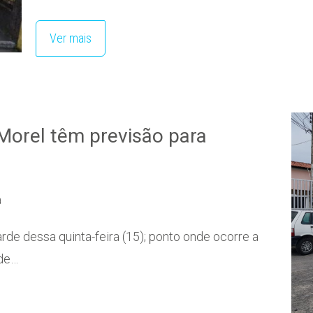
Ver mais
Morel têm previsão para
a
arde dessa quinta-feira (15); ponto onde ocorre a
 de…