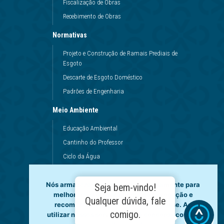
Fiscalização de Obras
Recebimento de Obras
Normativas
Projeto e Construção de Ramais Prediais de
Esgoto
Descarte de Esgoto Doméstico
Padrões de Engenharia
Meio Ambiente
Educação Ambiental
Cantinho do Professor
Ciclo da Água
Conservação da Água
Nós armazenamos dados temporariamente para
Dinâmicas da Escola
Seja bem-vindo!
melhorar a sua experiência de navegação e
Princípios de Higiene
Qualquer dúvida, fale
recomendar conteúdo de seu interesse. Ao
Utilização da Água
comigo.
utilizar nossos serviços, você concorda com tal