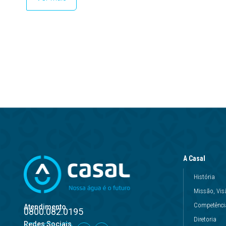
A Casal
História
Missão, Vis
Competência
Atendimento
0800.082.0195
Diretoria
Redes Sociais