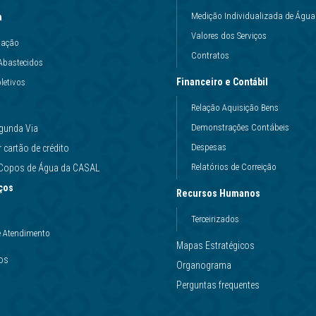
Medição Individualizada de Água
a
Valores dos Serviços
uação
Contratos
Abastecidos
Financeiro e Contábil
letivos
Relação Aquisição Bens
Demonstrações Contábeis
gunda Via
Despesas
cartão de crédito
Relatórios de Correição
e Copos de Água da CASAL
ços
Recursos Humanos
Terceirizados
e Atendimento
Mapas Estratégicos
ços
Organograma
Perguntas frequentes