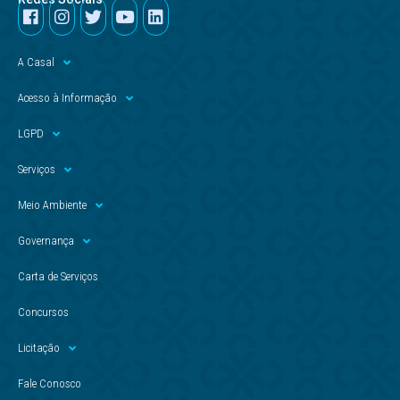
A Casal
Acesso à Informação
LGPD
Serviços
Meio Ambiente
Governança
Carta de Serviços
Concursos
Licitação
Fale Conosco