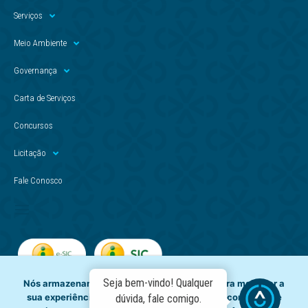
Serviços
Meio Ambiente
Governança
Carta de Serviços
Concursos
Licitação
Fale Conosco
Seja bem-vindo! Qualquer
Nós armazenamos dados temporariamente para melhorar a
sua experiência de navegação e recomendar conteúdo de
dúvida, fale comigo.