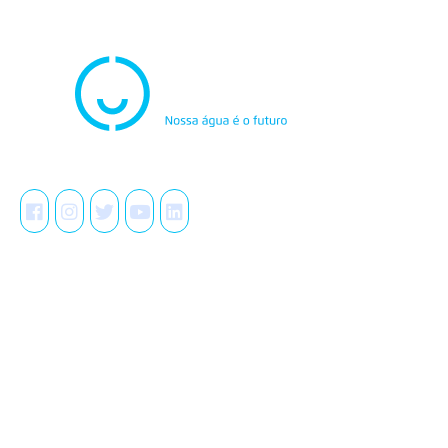
Atendimento
0800.082.0195
Redes Sociais
A Casal
Acesso à Informação
LGPD
Serviços
Meio Ambiente