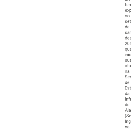
te
exp
no
set
de
sa
de
201
qu
ini
su
at
na
Sec
de
Es
da
Inf
de
Al
(Se
In
na