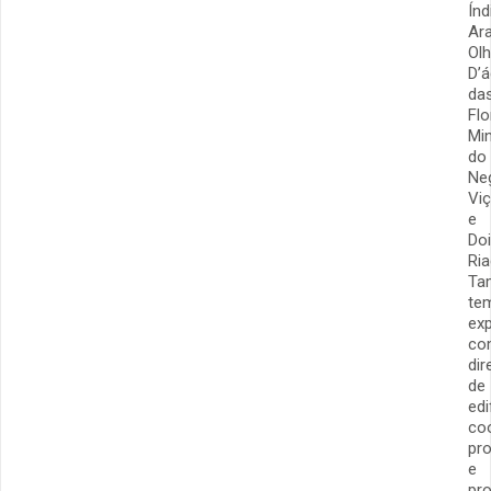
Índ
Ara
Ol
D’
da
Flo
Mi
do
Ne
Vi
e
Do
Ria
Ta
te
exp
co
dir
de
edi
co
pr
e
pro