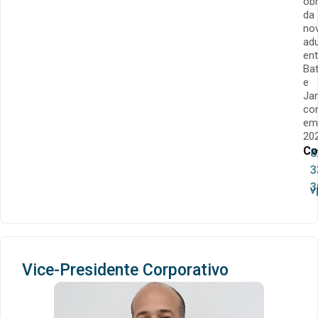
ob
da
no
ad
ent
Bat
e
Jar
con
em
202
Co
8
3
3
v
Vice-Presidente Corporativo