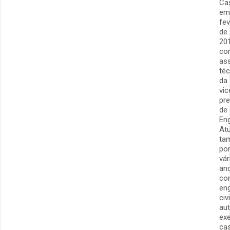
Ca
em
fev
de
201
co
as
téc
da
vic
pre
de
Eng
At
ta
po
vár
an
co
en
civi
au
ex
ca