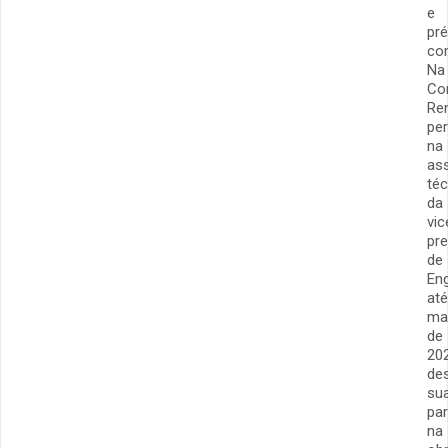
e
pré
com
Na
Co
Re
pe
na
as
téc
da
vic
pre
de
En
até
ma
de
202
de
su
par
na