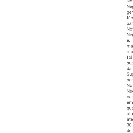
No
Ne
ge
téc
pa
No
Ne
e,
ma
re
foi
su
da
Su
pa
No
Ne
ca
em
qu
at
até
30
de