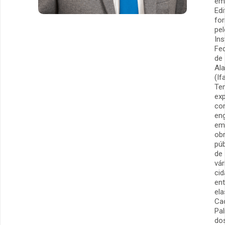
em
Edi
fo
pel
Ins
Fed
de
Al
(Ifa
Te
exp
co
en
em
ob
púb
de
vár
cid
ent
ela
Ca
Pa
do