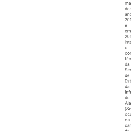
ma
de
an
20
e
em
201
int
o
co
téc
da
Sec
de
Es
da
Inf
de
Al
(Se
oc
os
ca