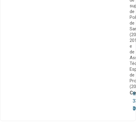
de
su
de
Pol
de
Sa
(2
20
e
de
As
Té
Esp
de
Pro
(20
Co
8
3
g
3