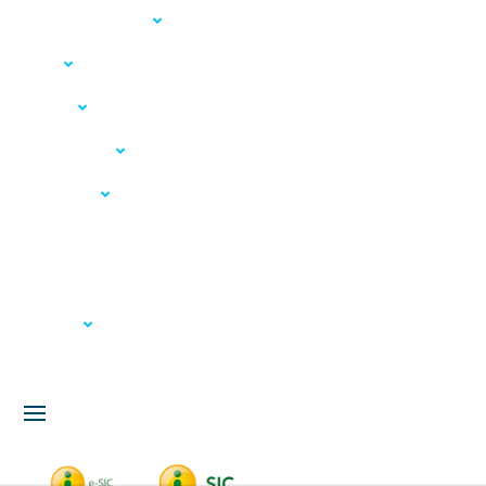
Acesso à Informação
LGPD
Serviços
Meio Ambiente
Governança
Carta de Serviços
Concursos
Licitação
Fale Conosco