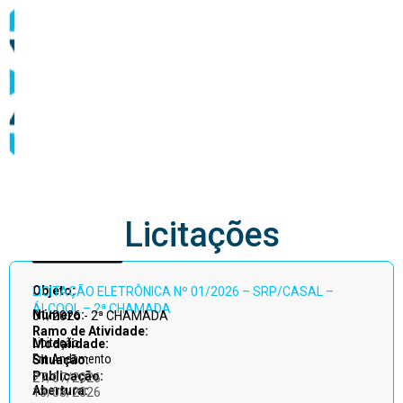
abastecimento
Licitações
Acessar
Objeto:
LICITAÇÃO ELETRÔNICA Nº 01/2026 – SRP/CASAL –
todos
ÁLCOOL – 2ª CHAMADA
Número:
01/2026 - 2ª CHAMADA
Ramo de Atividade:
Licitação
Modalidade:
Em Andamento
Situação:
Publicação:
27/07/2026
Abertura:
13/08/2026