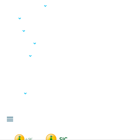
Acesso à Informação
LGPD
Serviços
Meio Ambiente
Governança
Carta de Serviços
Concursos
Licitação
Fale Conosco