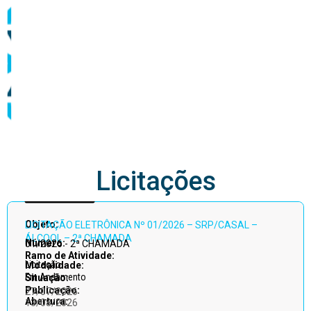
abastecimento
Licitações
Acessar
Objeto:
LICITAÇÃO ELETRÔNICA Nº 01/2026 – SRP/CASAL –
todos
ÁLCOOL – 2ª CHAMADA
Número:
01/2026 - 2ª CHAMADA
Ramo de Atividade:
Licitação
Modalidade:
Em Andamento
Situação:
Publicação:
27/07/2026
Abertura:
13/08/2026