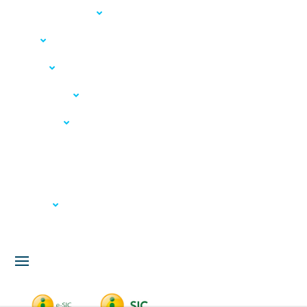
Acesso à Informação
LGPD
Serviços
Meio Ambiente
Governança
Carta de Serviços
Concursos
Licitação
Fale Conosco