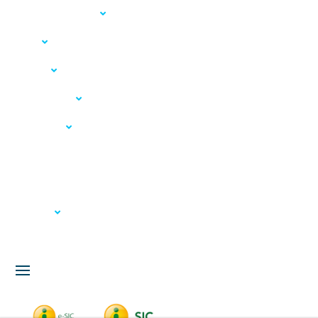
Acesso à Informação
LGPD
Serviços
Meio Ambiente
Governança
Carta de Serviços
Concursos
Licitação
Fale Conosco