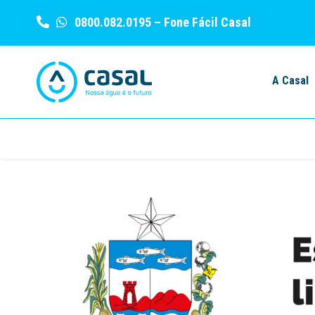
0800.082.0195
– Fone Fácil Casal
Skip
to
A Casal
content