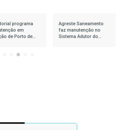
torial programa
Agreste Saneamento
tenção em
faz manutenção no
ção de Porto de
Sistema Adutor do
as nesta terça-
Agreste
 (4)