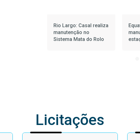
Bálsamo fica
Rio Largo: Casal realiza
Equa
do devido a
manutenção no
manu
 energia no
Sistema Mata do Rolo
esta
(2)
Pedr
feira
Licitações