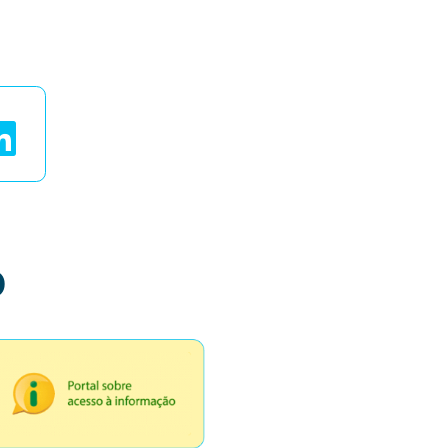
ais
o