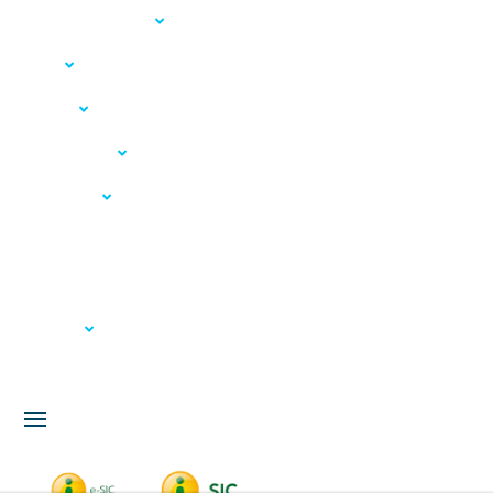
Acesso à Informação
LGPD
Serviços
Meio Ambiente
Governança
Carta de Serviços
Concursos
Licitação
Fale Conosco