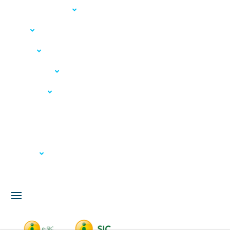
Acesso à Informação
LGPD
Serviços
Meio Ambiente
Governança
Carta de Serviços
Concursos
Licitação
Fale Conosco