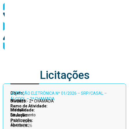
abastecimento
Licitações
Acessar
Objeto:
LICITAÇÃO ELETRÔNICA Nº 01/2026 – SRP/CASAL –
todos
ÁLCOOL – 2ª CHAMADA
Número:
01/2026 - 2ª CHAMADA
Ramo de Atividade:
Licitação
Modalidade:
Em Andamento
Situação:
Publicação:
27/07/2026
Abertura:
13/08/2026