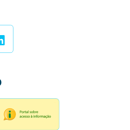
ais
o