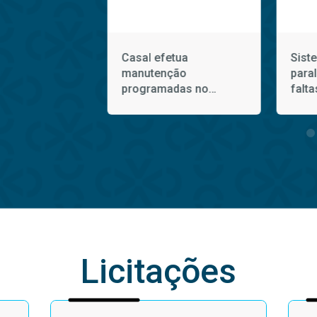
létrico afeta
Casal efetua
Sist
ento de água
manutenção
para
pestre nesta
programadas no
falta
ira (5)
Sistema Coletivo da
domi
Bacia Leiteira
Licitações