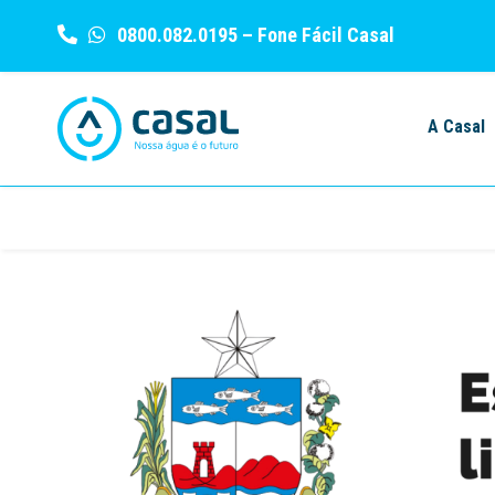
0800.082.0195
– Fone Fácil Casal
Skip
to
A Casal
content