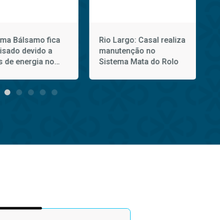
ema Bálsamo fica
Rio Largo: Casal realiza
lisado devido a
manutenção no
s de energia no
Sistema Mata do Rolo
ngo (2)
f