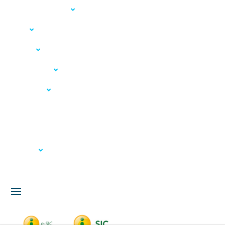
Acesso à Informação
LGPD
Serviços
Meio Ambiente
Governança
Carta de Serviços
Concursos
Licitação
Fale Conosco