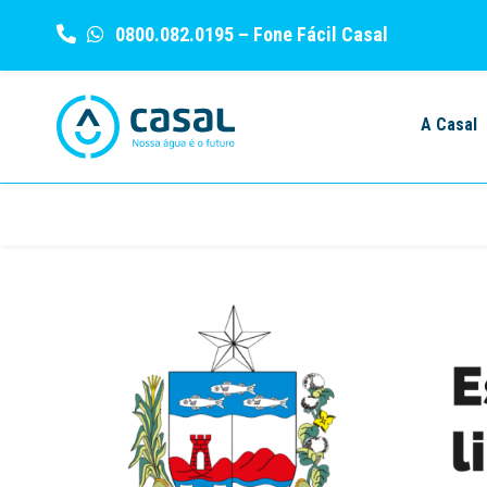
0800.082.0195
– Fone Fácil Casal
Skip
to
A Casal
content