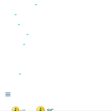
Acesso à Informação
LGPD
Serviços
Meio Ambiente
Governança
Carta de Serviços
Concursos
Licitação
Fale Conosco