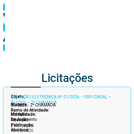
abastecimento
Licitações
Acessar
Objeto:
LICITAÇÃO ELETRÔNICA Nº 01/2026 – SRP/CASAL –
todos
ÁLCOOL – 2ª CHAMADA
Número:
01/2026 - 2ª CHAMADA
Ramo de Atividade:
Licitação
Modalidade:
Em Andamento
Situação:
Publicação:
27/07/2026
Abertura:
13/08/2026