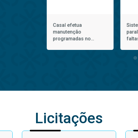
létrico afeta
Casal efetua
Sist
ento de água
manutenção
para
pestre nesta
programadas no
falta
ira (5)
Sistema Coletivo da
domi
Bacia Leiteira
Licitações