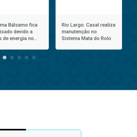
ema Bálsamo fica
Rio Largo: Casal realiza
lisado devido a
manutenção no
s de energia no
Sistema Mata do Rolo
ngo (2)
f