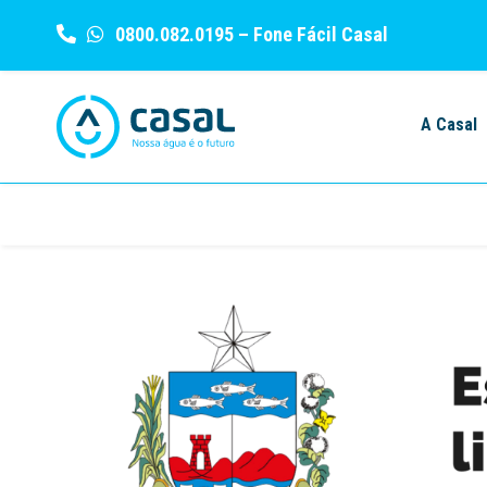
0800.082.0195
– Fone Fácil Casal
Skip
to
A Casal
content