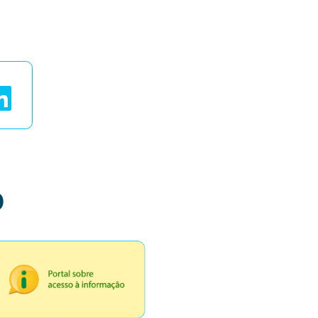
ais
o