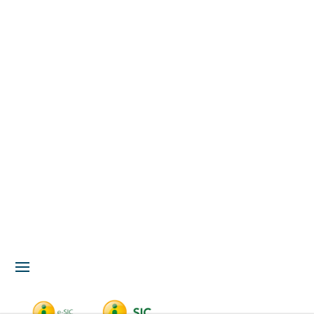
Acesso à Informação
LGPD
Serviços
Meio Ambiente
Governança
Carta de Serviços
Concursos
Licitação
Fale Conosco