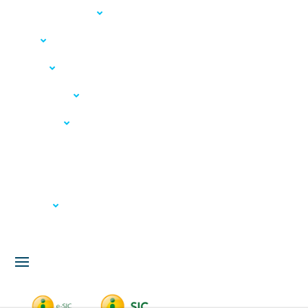
Acesso à Informação
LGPD
Serviços
Meio Ambiente
Governança
Carta de Serviços
Concursos
Licitação
Fale Conosco