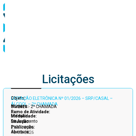
abastecimento
Licitações
Acessar
Objeto:
LICITAÇÃO ELETRÔNICA Nº 01/2026 – SRP/CASAL –
todos
ÁLCOOL – 2ª CHAMADA
Número:
01/2026 - 2ª CHAMADA
Ramo de Atividade:
Licitação
Modalidade:
Em Andamento
Situação:
Publicação:
27/07/2026
Abertura:
13/08/2026