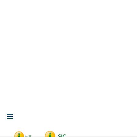
Acesso à Informação
LGPD
Serviços
Meio Ambiente
Governança
Carta de Serviços
Concursos
Licitação
Fale Conosco