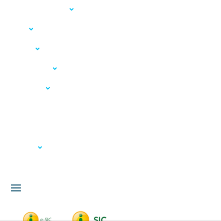
Acesso à Informação
LGPD
Serviços
Meio Ambiente
Governança
Carta de Serviços
Concursos
Licitação
Fale Conosco