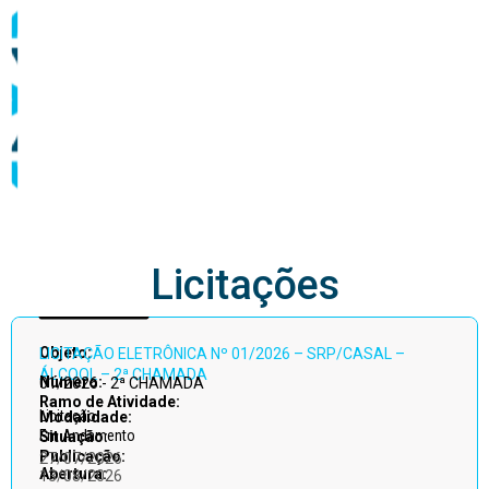
abastecimento
Licitações
Acessar
Objeto:
LICITAÇÃO ELETRÔNICA Nº 01/2026 – SRP/CASAL –
todos
ÁLCOOL – 2ª CHAMADA
Número:
01/2026 - 2ª CHAMADA
Ramo de Atividade:
Licitação
Modalidade:
Em Andamento
Situação:
Publicação:
27/07/2026
Abertura:
13/08/2026