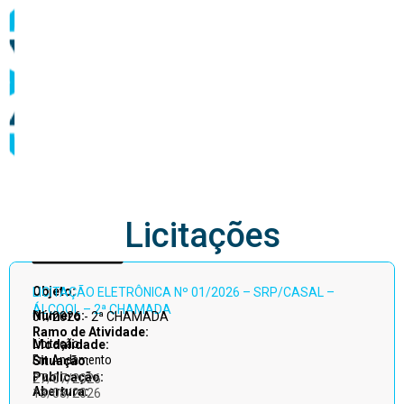
abastecimento
Licitações
Acessar
Objeto:
LICITAÇÃO ELETRÔNICA Nº 01/2026 – SRP/CASAL –
todos
ÁLCOOL – 2ª CHAMADA
Número:
01/2026 - 2ª CHAMADA
Ramo de Atividade:
Licitação
Modalidade:
Em Andamento
Situação:
Publicação:
27/07/2026
Abertura:
13/08/2026