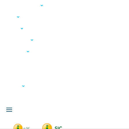
Acesso à Informação
LGPD
Serviços
Meio Ambiente
Governança
Carta de Serviços
Concursos
Licitação
Fale Conosco