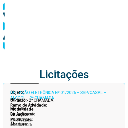
abastecimento
Licitações
Acessar
Objeto:
LICITAÇÃO ELETRÔNICA Nº 01/2026 – SRP/CASAL –
todos
ÁLCOOL – 2ª CHAMADA
Número:
01/2026 - 2ª CHAMADA
Ramo de Atividade:
Licitação
Modalidade:
Em Andamento
Situação:
Publicação:
27/07/2026
Abertura:
13/08/2026