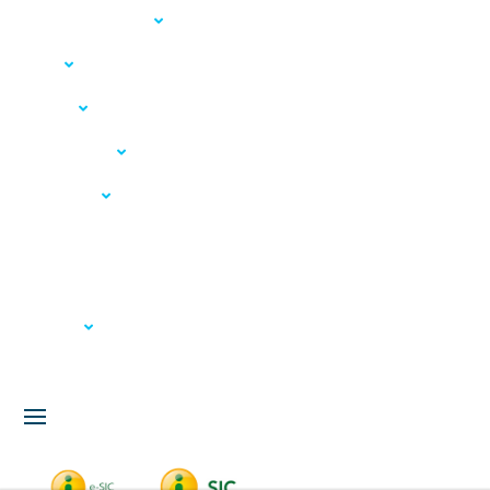
Acesso à Informação
LGPD
Serviços
Meio Ambiente
Governança
Carta de Serviços
Concursos
Licitação
Fale Conosco