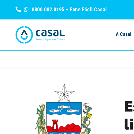
0800.082.0195
– Fone Fácil Casal
Skip
to
A Casal
content