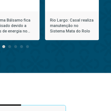
ema Bálsamo fica
Rio Largo: Casal realiza
lisado devido a
manutenção no
s de energia no
Sistema Mata do Rolo
ngo (2)
f