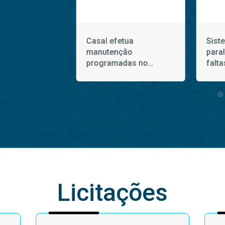
létrico afeta
Casal efetua
Sist
ento de água
manutenção
para
pestre nesta
programadas no
falta
ira (5)
Sistema Coletivo da
domi
Bacia Leiteira
Licitações