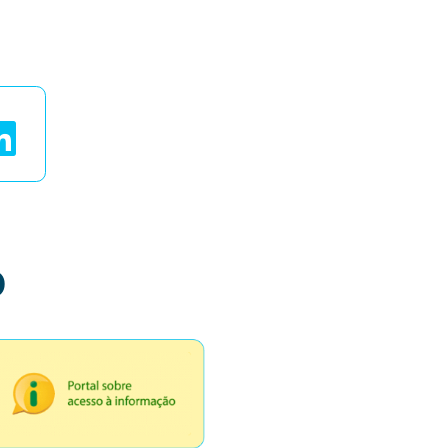
ais
o