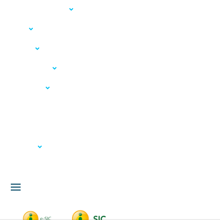
Acesso à Informação
LGPD
Serviços
Meio Ambiente
Governança
Carta de Serviços
Concursos
Licitação
Fale Conosco