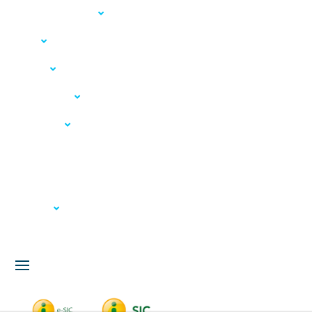
Acesso à Informação
LGPD
Serviços
Meio Ambiente
Governança
Carta de Serviços
Concursos
Licitação
Fale Conosco