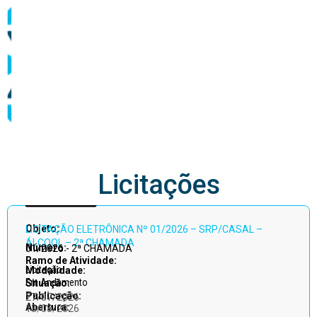
abastecimento
Licitações
Acessar
Objeto:
LICITAÇÃO ELETRÔNICA Nº 01/2026 – SRP/CASAL –
todos
ÁLCOOL – 2ª CHAMADA
Número:
01/2026 - 2ª CHAMADA
Ramo de Atividade:
Licitação
Modalidade:
Em Andamento
Situação:
Publicação:
27/07/2026
Abertura:
13/08/2026