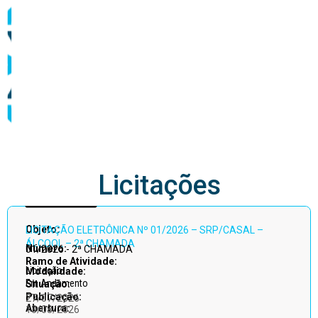
abastecimento
Licitações
Acessar
Objeto:
LICITAÇÃO ELETRÔNICA Nº 01/2026 – SRP/CASAL –
todos
ÁLCOOL – 2ª CHAMADA
Número:
01/2026 - 2ª CHAMADA
Ramo de Atividade:
Licitação
Modalidade:
Em Andamento
Situação:
Publicação:
27/07/2026
Abertura:
13/08/2026