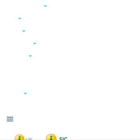
Acesso à Informação
LGPD
Serviços
Meio Ambiente
Governança
Carta de Serviços
Concursos
Licitação
Fale Conosco