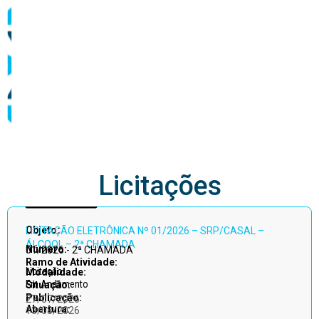
abastecimento
Licitações
Acessar
Objeto:
LICITAÇÃO ELETRÔNICA Nº 01/2026 – SRP/CASAL –
todos
ÁLCOOL – 2ª CHAMADA
Número:
01/2026 - 2ª CHAMADA
Ramo de Atividade:
Licitação
Modalidade:
Em Andamento
Situação:
Publicação:
27/07/2026
Abertura:
13/08/2026