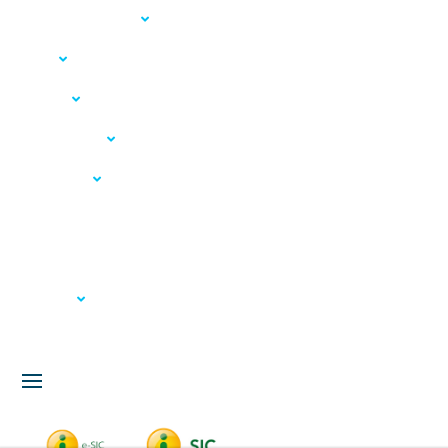
Acesso à Informação
LGPD
Serviços
Meio Ambiente
Governança
Carta de Serviços
Concursos
Licitação
Fale Conosco