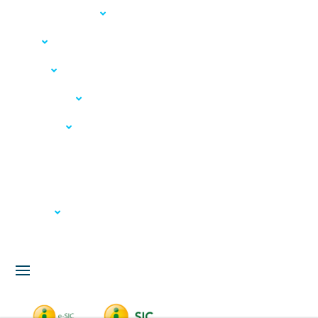
Acesso à Informação
LGPD
Serviços
Meio Ambiente
Governança
Carta de Serviços
Concursos
Licitação
Fale Conosco