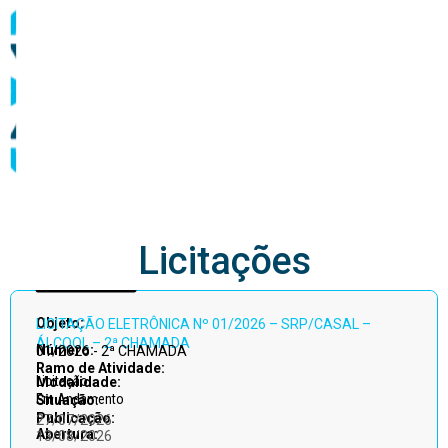
abastecimento
Licitações
Acessar
Objeto:
LICITAÇÃO ELETRÔNICA Nº 01/2026 – SRP/CASAL –
todos
ÁLCOOL – 2ª CHAMADA
Número:
01/2026 - 2ª CHAMADA
Ramo de Atividade:
Licitação
Modalidade:
Em Andamento
Situação:
Publicação:
27/07/2026
Abertura:
13/08/2026