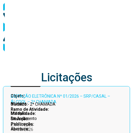
abastecimento
Licitações
Acessar
Objeto:
LICITAÇÃO ELETRÔNICA Nº 01/2026 – SRP/CASAL –
todos
ÁLCOOL – 2ª CHAMADA
Número:
01/2026 - 2ª CHAMADA
Ramo de Atividade:
Licitação
Modalidade:
Em Andamento
Situação:
Publicação:
27/07/2026
Abertura:
13/08/2026