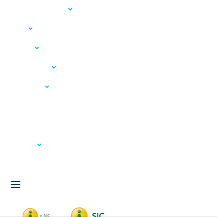
Acesso à Informação
LGPD
Serviços
Meio Ambiente
Governança
Carta de Serviços
Concursos
Licitação
Fale Conosco