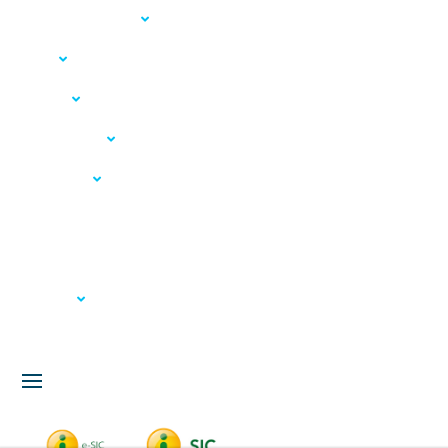
Acesso à Informação
LGPD
Serviços
Meio Ambiente
Governança
Carta de Serviços
Concursos
Licitação
Fale Conosco