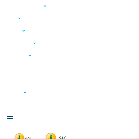
Acesso à Informação
LGPD
Serviços
Meio Ambiente
Governança
Carta de Serviços
Concursos
Licitação
Fale Conosco