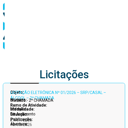
abastecimento
Licitações
Acessar
Objeto:
LICITAÇÃO ELETRÔNICA Nº 01/2026 – SRP/CASAL –
todos
ÁLCOOL – 2ª CHAMADA
Número:
01/2026 - 2ª CHAMADA
Ramo de Atividade:
Licitação
Modalidade:
Em Andamento
Situação:
Publicação:
27/07/2026
Abertura:
13/08/2026