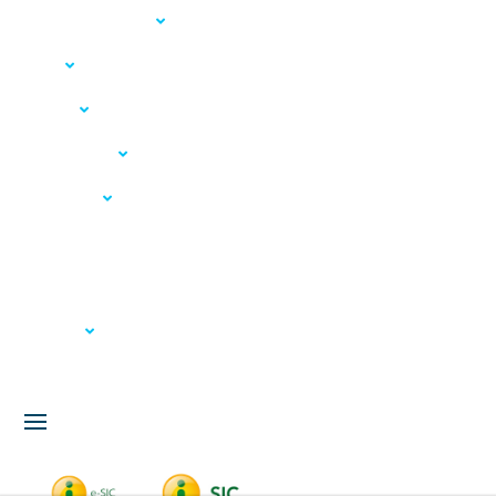
Acesso à Informação
LGPD
Serviços
Meio Ambiente
Governança
Carta de Serviços
Concursos
Licitação
Fale Conosco