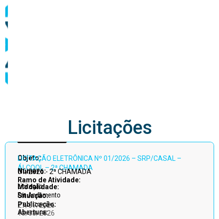
abastecimento
Licitações
Acessar
Objeto:
LICITAÇÃO ELETRÔNICA Nº 01/2026 – SRP/CASAL –
todos
ÁLCOOL – 2ª CHAMADA
Número:
01/2026 - 2ª CHAMADA
Ramo de Atividade:
Licitação
Modalidade:
Em Andamento
Situação:
Publicação:
27/07/2026
Abertura:
13/08/2026