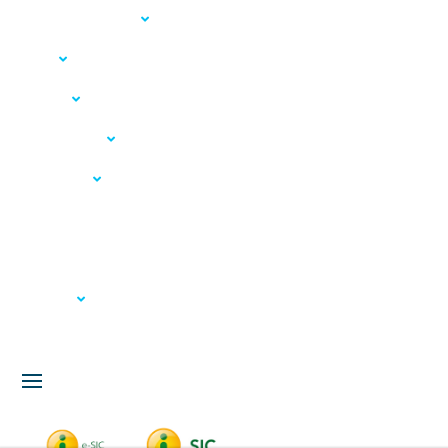
Acesso à Informação
LGPD
Serviços
Meio Ambiente
Governança
Carta de Serviços
Concursos
Licitação
Fale Conosco