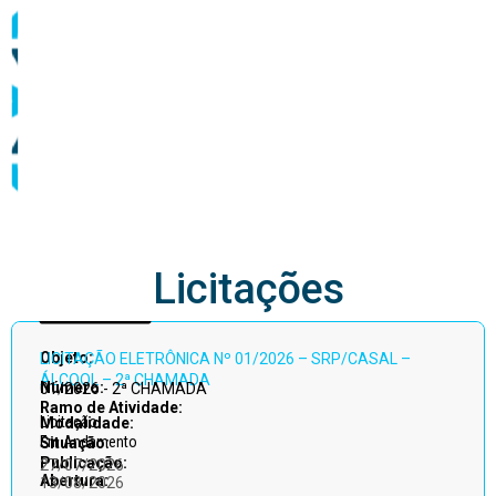
abastecimento
Licitações
Acessar
Objeto:
LICITAÇÃO ELETRÔNICA Nº 01/2026 – SRP/CASAL –
todos
ÁLCOOL – 2ª CHAMADA
Número:
01/2026 - 2ª CHAMADA
Ramo de Atividade:
Licitação
Modalidade:
Em Andamento
Situação:
Publicação:
27/07/2026
Abertura:
13/08/2026