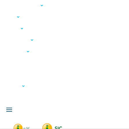
Acesso à Informação
LGPD
Serviços
Meio Ambiente
Governança
Carta de Serviços
Concursos
Licitação
Fale Conosco