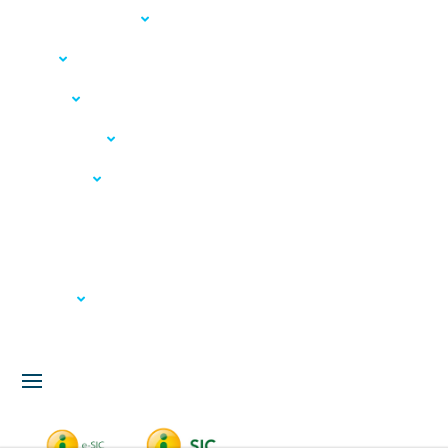
Acesso à Informação
LGPD
Serviços
Meio Ambiente
Governança
Carta de Serviços
Concursos
Licitação
Fale Conosco