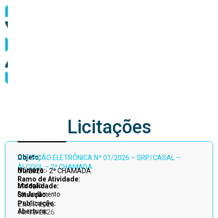
abastecimento
Licitações
Acessar
Objeto:
LICITAÇÃO ELETRÔNICA Nº 01/2026 – SRP/CASAL –
todos
ÁLCOOL – 2ª CHAMADA
Número:
01/2026 - 2ª CHAMADA
Ramo de Atividade:
Licitação
Modalidade:
Em Andamento
Situação:
Publicação:
27/07/2026
Abertura:
13/08/2026