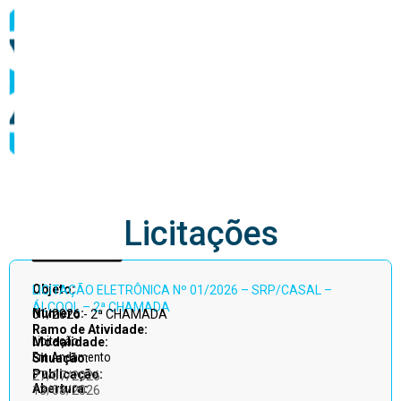
abastecimento
Licitações
Acessar
Objeto:
LICITAÇÃO ELETRÔNICA Nº 01/2026 – SRP/CASAL –
todos
ÁLCOOL – 2ª CHAMADA
Número:
01/2026 - 2ª CHAMADA
Ramo de Atividade:
Licitação
Modalidade:
Em Andamento
Situação:
Publicação:
27/07/2026
Abertura:
13/08/2026