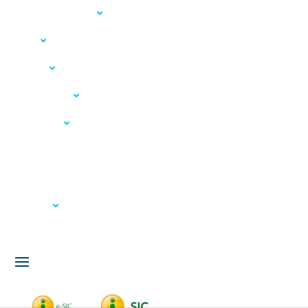
Acesso à Informação
LGPD
Serviços
Meio Ambiente
Governança
Carta de Serviços
Concursos
Licitação
Fale Conosco