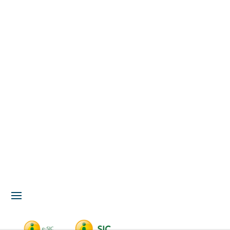
Acesso à Informação
LGPD
Serviços
Meio Ambiente
Governança
Carta de Serviços
Concursos
Licitação
Fale Conosco