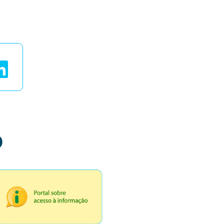
ais
o