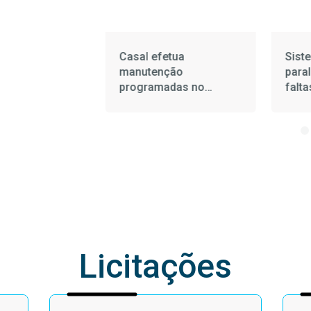
létrico afeta
Casal efetua
Sist
ento de água
manutenção
para
pestre nesta
programadas no
falta
ira (5)
Sistema Coletivo da
domi
Bacia Leiteira
Licitações