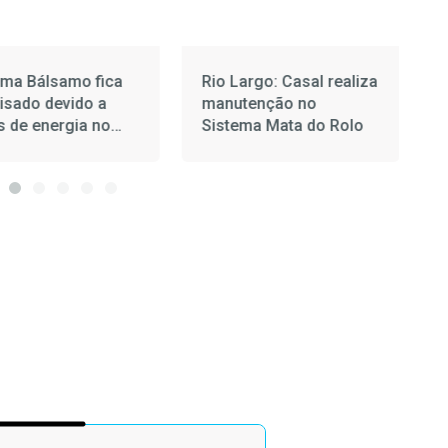
ema Bálsamo fica
Rio Largo: Casal realiza
lisado devido a
manutenção no
s de energia no
Sistema Mata do Rolo
ngo (2)
f