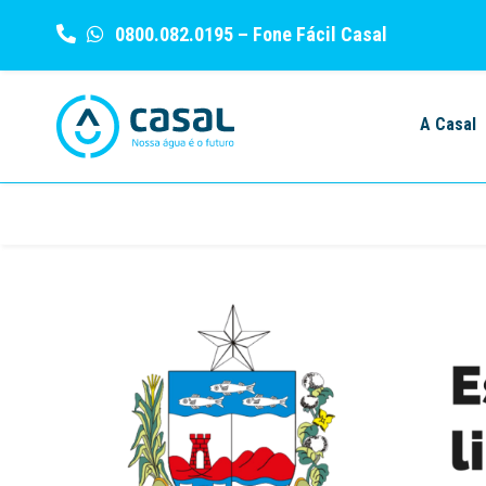
0800.082.0195
– Fone Fácil Casal
Skip
to
A Casal
content