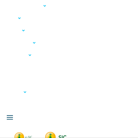
Acesso à Informação
LGPD
Serviços
Meio Ambiente
Governança
Carta de Serviços
Concursos
Licitação
Fale Conosco