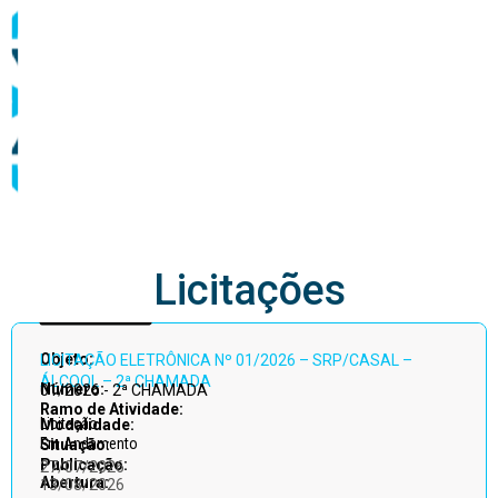
abastecimento
Licitações
Acessar
Objeto:
LICITAÇÃO ELETRÔNICA Nº 01/2026 – SRP/CASAL –
todos
ÁLCOOL – 2ª CHAMADA
Número:
01/2026 - 2ª CHAMADA
Ramo de Atividade:
Licitação
Modalidade:
Em Andamento
Situação:
Publicação:
27/07/2026
Abertura:
13/08/2026