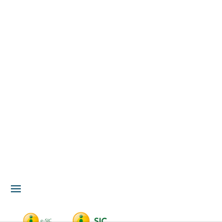
Acesso à Informação
LGPD
Serviços
Meio Ambiente
Governança
Carta de Serviços
Concursos
Licitação
Fale Conosco